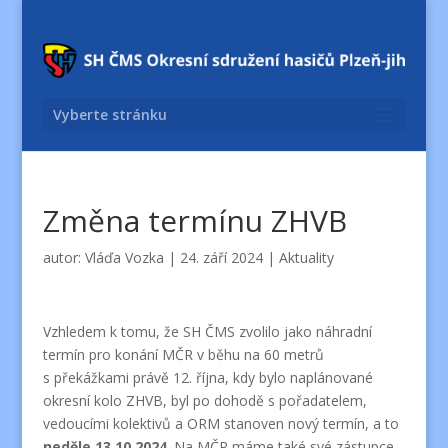
Vyberte stránku
Změna termínu ZHVB
autor:
Vláďa Vozka
|
24. září 2024
|
Aktuality
Vzhledem k tomu, že SH ČMS zvolilo jako náhradní
termín pro konání MČR v běhu na 60 metrů
s překážkami právě 12. října, kdy bylo naplánované
okresní kolo ZHVB, byl po dohodě s pořadatelem,
vedoucími kolektivů a ORM stanoven nový termín, a to
neděle 13.10.2024
. Na MČR máme také své zástupce